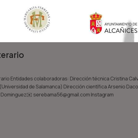
terario
rario Entidades colaboradoras: Dirección técnica Cristina Ca
lva (Universidad de Salamanca) Dirección científica Arsenio Da
co Dominguez✉️ serebama56@gmail.com Instagram