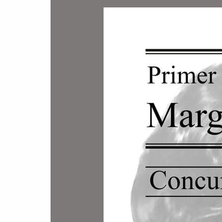
Primer
certamen
literario