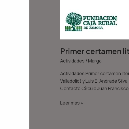
Primer certamen li
Actividades
/
Marga
Actividades Primer certamen lite
Valladolid) y Luis E. Andrade Si
Contacto Círculo Juan Francis
Leer más »