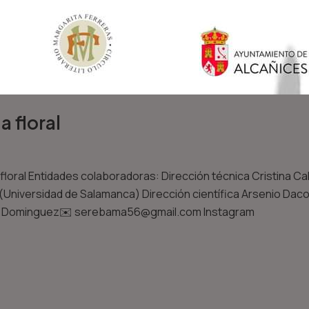
 floral
loral Entidades colaboradoras: Dirección técnica Cristina Ca
lva (Universidad de Salamanca) Dirección científica Arsenio Da
co Dominguez✉️ serebama56@gmail.com Instagram