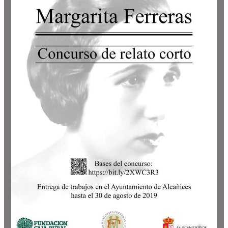
–
Centenario
de
la
generación
del
27