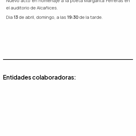
Nuevo acto en homenaje a la poeta Margarita Ferreras en
el auditorio de Alcañices.
Dia
13
de abril, domingo, a las
19:30
de la tarde.
Entidades colaboradoras: